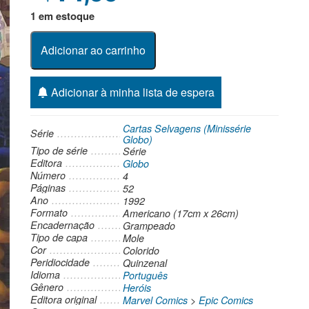
1 em estoque
Adicionar ao carrinho
Adicionar à minha lista de espera
Cartas Selvagens (Minissérie
Série
Globo)
Tipo de série
Série
Editora
Globo
Número
4
Páginas
52
Ano
1992
Formato
Americano (17cm x 26cm)
Encadernação
Grampeado
Tipo de capa
Mole
Cor
Colorido
Peridiocidade
Quinzenal
Idioma
Português
Gênero
Heróis
Editora original
Marvel Comics
>
Epic Comics