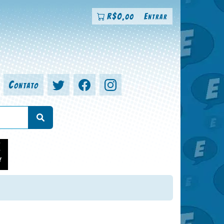
R$
0
Entrar
,00
Contato
a, colorista