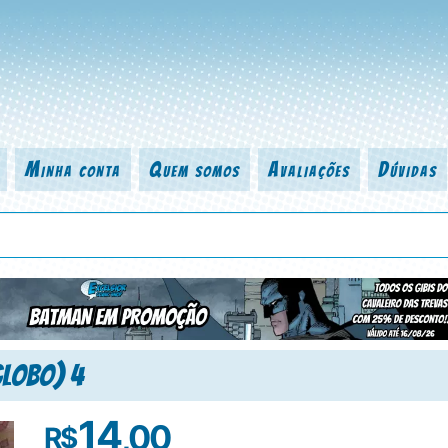
Minha conta
Quem somos
Avaliações
Dúvidas
 título da revista, personagem, série, escritor, desenhista, arte-finalist
Globo) 4
14
,00
R$