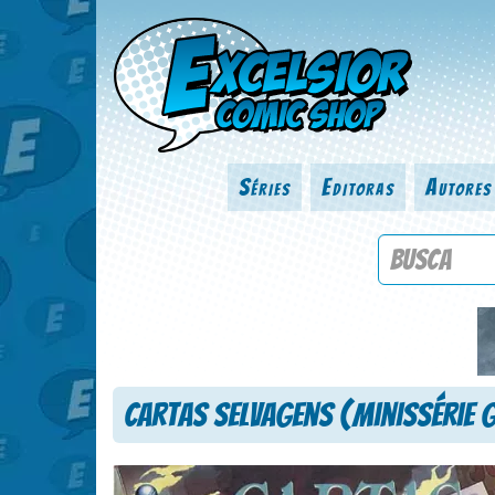
Séries
Editoras
Autores
Procure por
Cartas Selvagens (Minissérie 