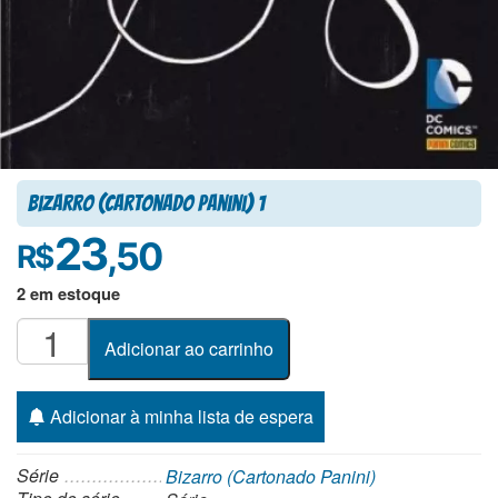
Bizarro (Cartonado Panini) 1
23
,50
R$
2 em estoque
Bizarro
Adicionar ao carrinho
(Cartonado
Panini)
1
Adicionar à minha lista de espera
quantidade
Série
Bizarro (Cartonado Panini)