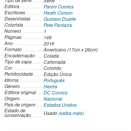
Tipo de série
Série
Editora
Panini Comics
Escritores
Heath Corson
Desenhistas
Gustavo Duarte
Colorista
Pete Pantazis
Número
1
Páginas
148
Ano
2016
Formato
Americano (17cm x 26cm)
Encadernação
Colada
Tipo de capa
Cartonada
Cor
Colorido
Peridiocidade
Edição Única
Idioma
Português
Gênero
Heróis
Editora original
DC Comics
Origem
Nacional
País de origem
Estados Unidos
Estado de
Usado
(saiba mais)
conservação