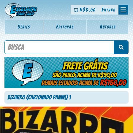
R$
0
Entrar
,00
Séries
Editoras
Autores
Procure por título da revista, personagem, série, escritor,
desenhista, arte-finalista, colorista
Bizarro (Cartonado Panini) 1