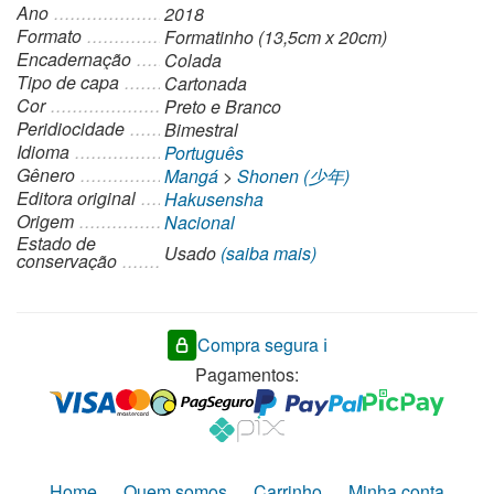
Ano
2018
Formato
Formatinho (13,5cm x 20cm)
Encadernação
Colada
Tipo de capa
Cartonada
Cor
Preto e Branco
Peridiocidade
Bimestral
Idioma
Português
Gênero
Mangá
>
Shonen (少年)
Editora original
Hakusensha
Origem
Nacional
Estado de
Usado
(saiba mais)
conservação
Compra segura ℹ️
Pagamentos:
Home
Quem somos
Carrinho
Minha conta