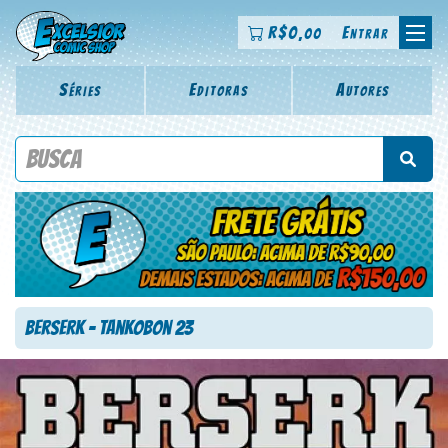
R$
0
Entrar
,00
Séries
Editoras
Autores
Procure por título da revista, personagem, série, escritor,
desenhista, arte-finalista, colorista
Berserk – Tankobon 23