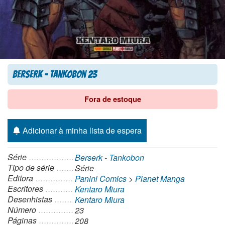
Berserk – Tankobon 23
Fora de estoque
Adicionar à minha lista de espera
Série
Berserk - Tankobon
Tipo de série
Série
Editora
Panini Comics
>
Planet Manga
Escritores
Kentaro Miura
Desenhistas
Kentaro Miura
Número
23
Páginas
208