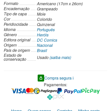
Formato
Americano (17cm x 26cm)
Encadernação
Grampeado
Tipo de capa
Mole
Cor
Colorido
Peridiocidade
Quinzenal
Idioma
Português
Gênero
Heróis
Editora original
DC Comics
Origem
Nacional
País de origem
Brasil
Estado de
Usado
(saiba mais)
conservação
Compra segura ℹ️
Pagamentos:
Home
Quem somos
Carrinho
Minha conta