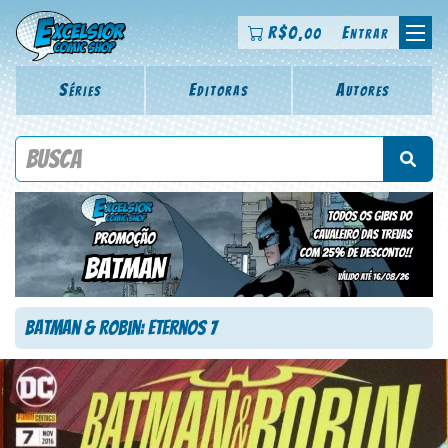
R$
0
Entrar
,00
Séries
Editoras
Autores
Procure por título da revista, personagem, série, escritor,
desenhista, arte-finalista, colorista
Batman & Robin: Eternos 7