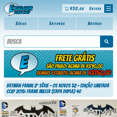
R$
0
Entrar
,00
Séries
Editoras
Autores
Procure por título da revista, personagem, série, escritor,
desenhista, arte-finalista, colorista
Batman Panini 2
Série – Os Novos 52 – Edição limitada
o
CCXP 2015: Frank Miller (Capa Dupla) 40