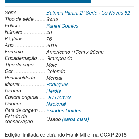
Série
Batman Panini 2º Série - Os Novos 52
Tipo de série
Série
Editora
Panini Comics
Número
40
Páginas
76
Ano
2015
Formato
Americano (17cm x 26cm)
Encadernação
Grampeado
Tipo de capa
Mole
Cor
Colorido
Peridiocidade
Mensal
Idioma
Português
Gênero
Heróis
Editora original
DC Comics
Origem
Nacional
País de origem
Estados Unidos
Estado de
Usado
(saiba mais)
conservação
Edição limitada celebrando Frank Miller na CCXP 2015