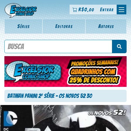
R$
0
Entrar
,00
Séries
Editoras
Autores
Procure por título da revista, personagem, série, escritor,
desenhista, arte-finalista, colorista
Batman Panini 2
Série – Os Novos 52 30
o