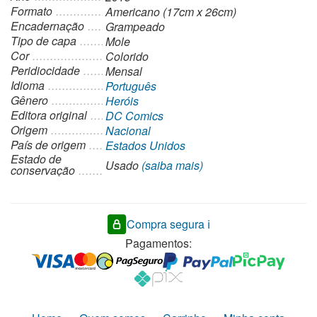
Formato
Americano (17cm x 26cm)
Encadernação
Grampeado
Tipo de capa
Mole
Cor
Colorido
Peridiocidade
Mensal
Idioma
Português
Gênero
Heróis
Editora original
DC Comics
Origem
Nacional
País de origem
Estados Unidos
Estado de
Usado
(saiba mais)
conservação
Compra segura ℹ️
Pagamentos: