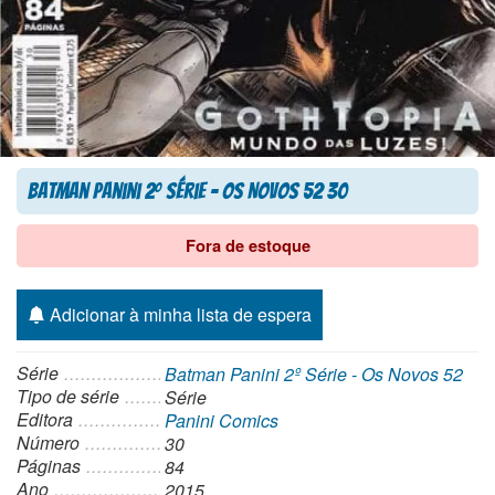
Batman Panini 2
Série – Os Novos 52 30
o
Fora de estoque
Adicionar à minha lista de espera
Série
Batman Panini 2º Série - Os Novos 52
Tipo de série
Série
Editora
Panini Comics
Número
30
Páginas
84
Ano
2015