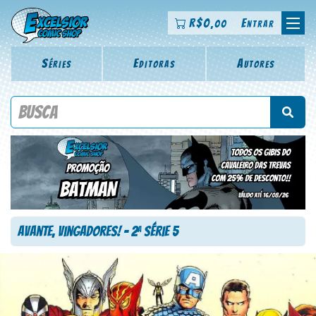
R$
0
Entrar
,00
Séries
Editoras
Autores
Procure por título da revista, personagem, série, escritor,
desenhista, arte-finalista, colorista
Avante, Vingadores! – 2
Série 5
a