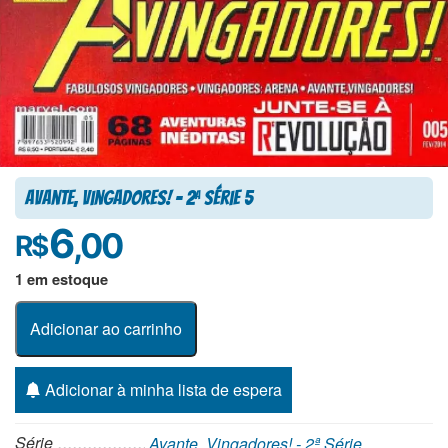
Avante, Vingadores! – 2
Série 5
a
6
,00
R$
1 em estoque
Adicionar ao carrinho
Adicionar à minha lista de espera
Série
Avante, Vingadores! - 2ª Série