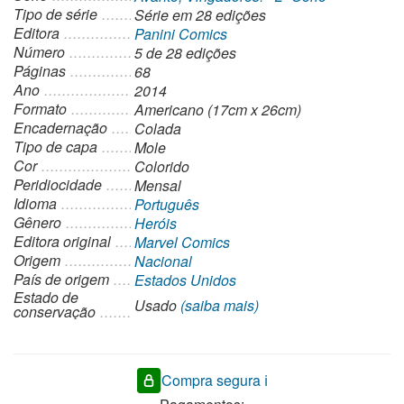
Tipo de série
Série
em 28 edições
Editora
Panini Comics
Número
5 de 28 edições
Páginas
68
Ano
2014
Formato
Americano (17cm x 26cm)
Encadernação
Colada
Tipo de capa
Mole
Cor
Colorido
Peridiocidade
Mensal
Idioma
Português
Gênero
Heróis
Editora original
Marvel Comics
Origem
Nacional
País de origem
Estados Unidos
Estado de
Usado
(saiba mais)
conservação
Compra segura ℹ️