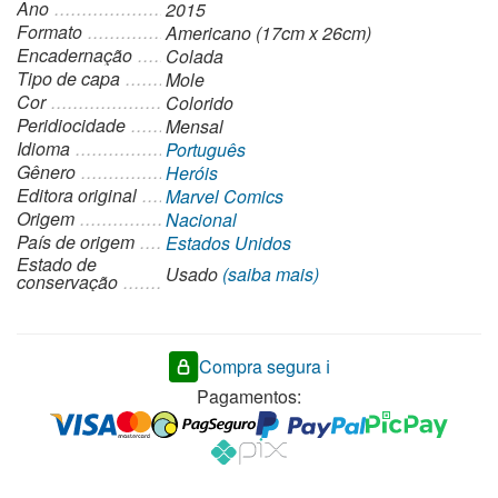
Ano
2015
Formato
Americano (17cm x 26cm)
Encadernação
Colada
Tipo de capa
Mole
Cor
Colorido
Peridiocidade
Mensal
Idioma
Português
Gênero
Heróis
Editora original
Marvel Comics
Origem
Nacional
País de origem
Estados Unidos
Estado de
Usado
(saiba mais)
conservação
Compra segura ℹ️
Pagamentos: