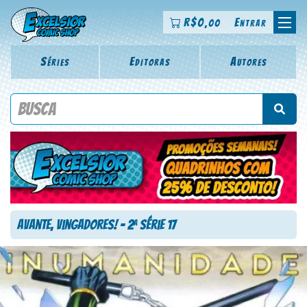
R$
0
Entrar
,00
Séries
Editoras
Autores
Procure por título da revista, personagem, série, escritor,
desenhista, arte-finalista, colorista
Avante, Vingadores! – 2
Série 17
a