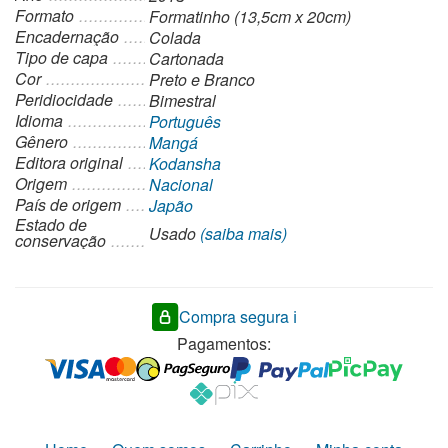
Formato
Formatinho (13,5cm x 20cm)
Encadernação
Colada
Tipo de capa
Cartonada
Cor
Preto e Branco
Peridiocidade
Bimestral
Idioma
Português
Gênero
Mangá
Editora original
Kodansha
Origem
Nacional
País de origem
Japão
Estado de
Usado
(saiba mais)
conservação
Compra segura ℹ️
Pagamentos: