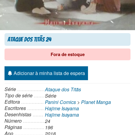
Ataque dos Titãs 24
Fora de estoque
Adicionar à minha lista de espera
Série
Ataque dos Titãs
Tipo de série
Série
Editora
Panini Comics
>
Planet Manga
Escritores
Hajime Isayama
Desenhistas
Hajime Isayama
Número
24
Páginas
196
Ano
2018