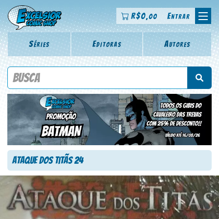
R$
0
Entrar
,00
Séries
Editoras
Autores
Procure por título da revista, personagem, série, escritor,
desenhista, arte-finalista, colorista
Ataque dos Titãs 24