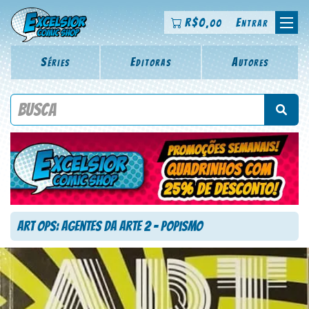
R$
0
Entrar
,00
Séries
Editoras
Autores
Procure por título da revista, personagem, série, escritor,
desenhista, arte-finalista, colorista
Art Ops: Agentes da Arte 2 – Popismo