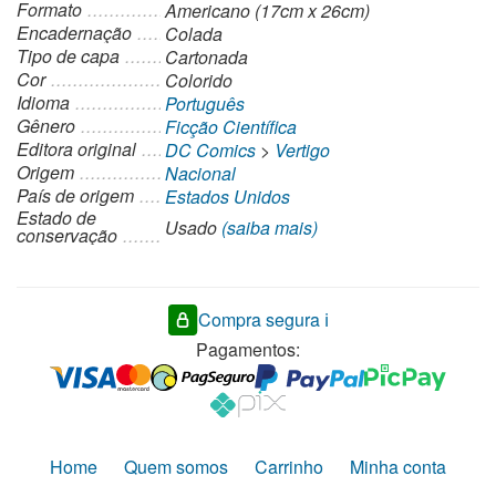
Formato
Americano (17cm x 26cm)
Encadernação
Colada
Tipo de capa
Cartonada
Cor
Colorido
Idioma
Português
Gênero
Ficção Científica
Editora original
DC Comics
>
Vertigo
Origem
Nacional
País de origem
Estados Unidos
Estado de
Usado
(saiba mais)
conservação
Compra segura ℹ️
Pagamentos:
Home
Quem somos
Carrinho
Minha conta