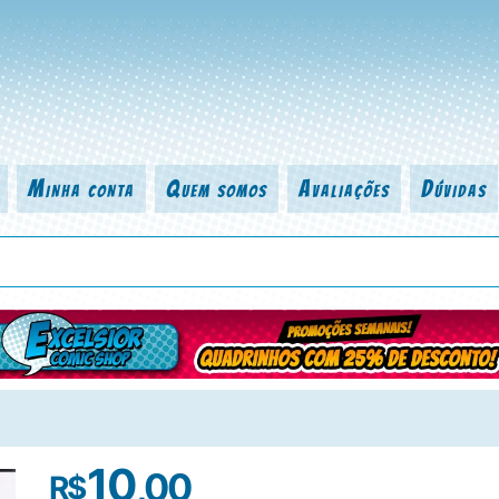
Minha conta
Quem somos
Avaliações
Dúvidas
 título da revista, personagem, série, escritor, desenhista, arte-finalist
10
,00
R$