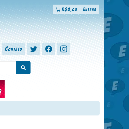
R$
0
Entrar
,00
Contato
a, colorista