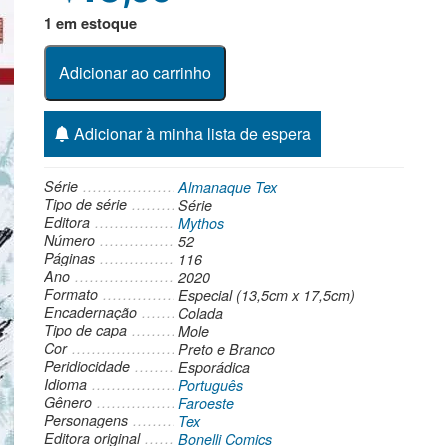
1 em estoque
Adicionar ao carrinho
Adicionar à minha lista de espera
Série
Almanaque Tex
Tipo de série
Série
Editora
Mythos
Número
52
Páginas
116
Ano
2020
Formato
Especial (13,5cm x 17,5cm)
Encadernação
Colada
Tipo de capa
Mole
Cor
Preto e Branco
Peridiocidade
Esporádica
Idioma
Português
Gênero
Faroeste
Personagens
Tex
Editora original
Bonelli Comics