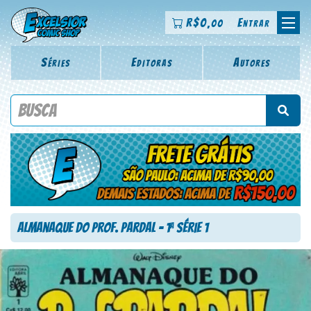
R$
0
Entrar
,00
Séries
Editoras
Autores
Procure por título da revista, personagem, série, escritor,
desenhista, arte-finalista, colorista
Almanaque do Prof. Pardal – 1
Série 1
a