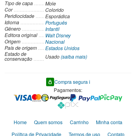
Tipo de capa
Mole
Cor
Colorido
Peridiocidade
Esporádica
Idioma
Português
Gênero
Infantil
Editora original
Walt Disney
Origem
Nacional
País de origem
Estados Unidos
Estado de
Usado
(saiba mais)
conservação
Compra segura ℹ️
Pagamentos:
Home
Quem somos
Carrinho
Minha conta
Política de Privacidade
Termos de uso
Contato