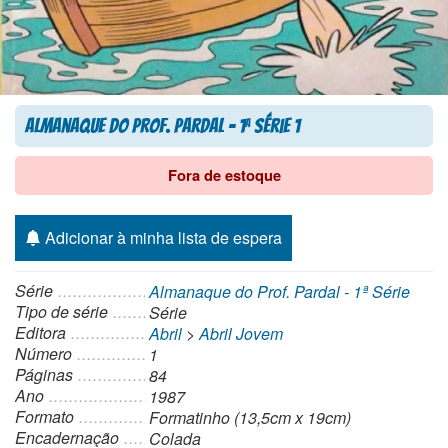
Almanaque do Prof. Pardal – 1
Série 1
a
Fora de estoque
Adicionar à minha lista de espera
Série
Almanaque do Prof. Pardal - 1ª Série
Tipo de série
Série
Editora
Abril
>
Abril Jovem
Número
1
Páginas
84
Ano
1987
Formato
Formatinho (13,5cm x 19cm)
Encadernação
Colada