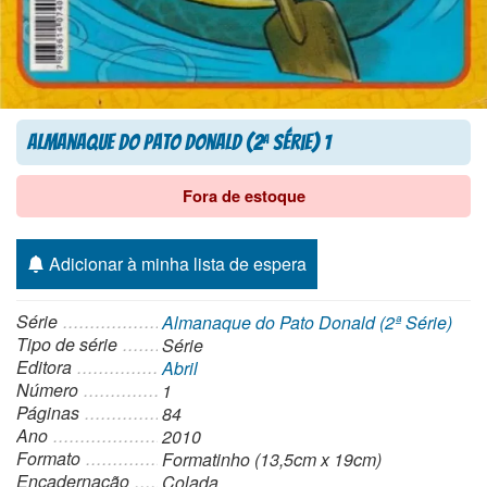
Almanaque do Pato Donald (2
Série) 1
a
Fora de estoque
Adicionar à minha lista de espera
Série
Almanaque do Pato Donald (2ª Série)
Tipo de série
Série
Editora
Abril
Número
1
Páginas
84
Ano
2010
Formato
Formatinho (13,5cm x 19cm)
Encadernação
Colada