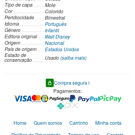
Tipo de capa
Mole
Cor
Colorido
Peridiocidade
Bimestral
Idioma
Português
Gênero
Infantil
Editora original
Walt Disney
Origem
Nacional
País de origem
Estados Unidos
Estado de
Usado
(saiba mais)
conservação
Compra segura ℹ️
Pagamentos:
Home
Quem somos
Carrinho
Minha conta
Política de Privacidade
Termos de uso
Contato