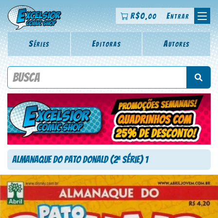
R$
0
Entrar
,00
Séries
Editoras
Autores
Procure por título da revista, personagem, série, escritor,
desenhista, arte-finalista, colorista
Almanaque do Pato Donald (2
Série) 1
a