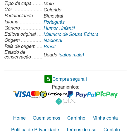
Tipo de capa
Mole
Cor
Colorido
Peridiocidade
Bimestral
Idioma
Português
Gênero
Humor
,
Infantil
Editora original
Mauricio de Sousa Editora
Origem
Nacional
País de origem
Brasil
Estado de
Usado
(saiba mais)
conservação
Compra segura ℹ️
Pagamentos:
Home
Quem somos
Carrinho
Minha conta
Política de Privacidade
Termos de uso
Contato