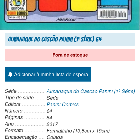
Almanaque do Cascão Panini (1
Série) 64
a
Fora de estoque
Adicionar à minha lista de espera
Série
Almanaque do Cascão Panini (1ª Série)
Tipo de série
Série
Editora
Panini Comics
Número
64
Páginas
84
Ano
2017
Formato
Formatinho (13,5cm x 19cm)
Encadernação
Colada