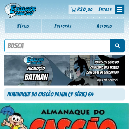
R$
0
Entrar
,00
Séries
Editoras
Autores
Procure por título da revista, personagem, série, escritor,
desenhista, arte-finalista, colorista
Almanaque do Cascão Panini (1
Série) 64
a