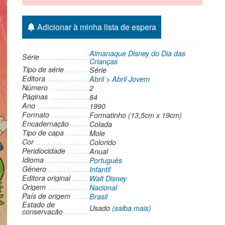
Adicionar à minha lista de espera
Almanaque Disney do Dia das
Série
Crianças
Tipo de série
Série
Editora
Abril
>
Abril Jovem
Número
2
Páginas
84
Ano
1990
Formato
Formatinho (13,5cm x 19cm)
Encadernação
Colada
Tipo de capa
Mole
Cor
Colorido
Peridiocidade
Anual
Idioma
Português
Gênero
Infantil
Editora original
Walt Disney
Origem
Nacional
País de origem
Brasil
Estado de
Usado
(saiba mais)
conservação