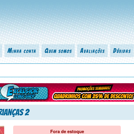
Minha conta
Quem somos
Avaliações
Dúvidas
 título da revista, personagem, série, escritor, desenhista, arte-finalist
rianças 2
Fora de estoque