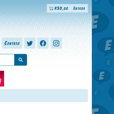
R$
0
Entrar
,00
Contato
a, colorista