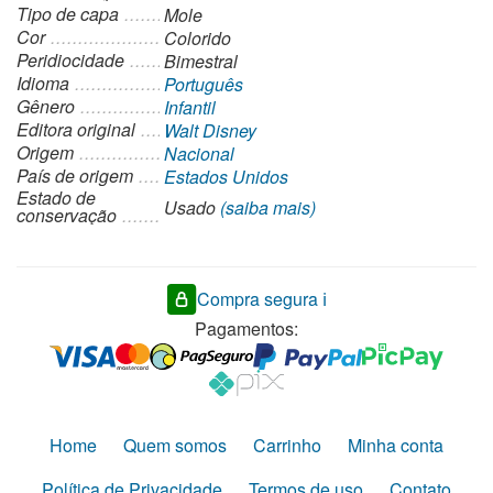
Tipo de capa
Mole
Cor
Colorido
Peridiocidade
Bimestral
Idioma
Português
Gênero
Infantil
Editora original
Walt Disney
Origem
Nacional
País de origem
Estados Unidos
Estado de
Usado
(saiba mais)
conservação
Compra segura ℹ️
Pagamentos:
Home
Quem somos
Carrinho
Minha conta
Política de Privacidade
Termos de uso
Contato