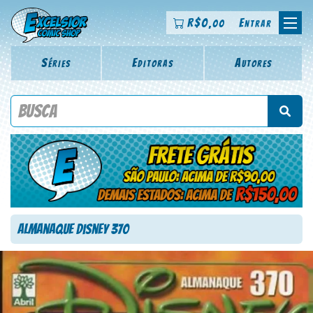
R$
0
Entrar
,00
Séries
Editoras
Autores
Procure por título da revista, personagem, série, escritor,
desenhista, arte-finalista, colorista
Almanaque Disney 370