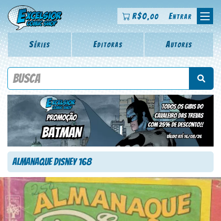
R$
0
Entrar
,00
Séries
Editoras
Autores
Procure por título da revista, personagem, série, escritor,
desenhista, arte-finalista, colorista
Almanaque Disney 168