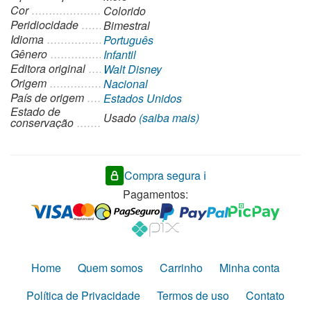
Cor
Colorido
Peridiocidade
Bimestral
Idioma
Português
Gênero
Infantil
Editora original
Walt Disney
Origem
Nacional
País de origem
Estados Unidos
Estado de
Usado
(saiba mais)
conservação
Compra segura ℹ️
Pagamentos:
Home
Quem somos
Carrinho
Minha conta
Política de Privacidade
Termos de uso
Contato