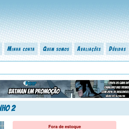
Minha conta
Quem somos
Avaliações
Dúvidas
 título da revista, personagem, série, escritor, desenhista, arte-finalist
nho 2
Fora de estoque