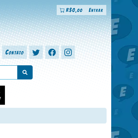
R$
0
Entrar
,00
Contato
a, colorista