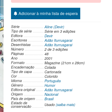
Adicionar à minha lista de espera
Série
Aline (Devir)
Tipo de série
Série
em 3 edições
Editora
Devir
Escritores
Adão Iturrusgarai
Desenhistas
Adão Iturrusgarai
Número
2 de 3 edições
Páginas
48
Ano
2001
Formato
Magazine (21cm x 28cm)
Encadernação
Colada
Tipo de capa
Cartonada
Cor
Colorido
Idioma
Português
Gênero
Humor
Editora original
Adão Iturrusgarai
Origem
Nacional
País de origem
Brasil
Estado de
Usado
(saiba mais)
conservação