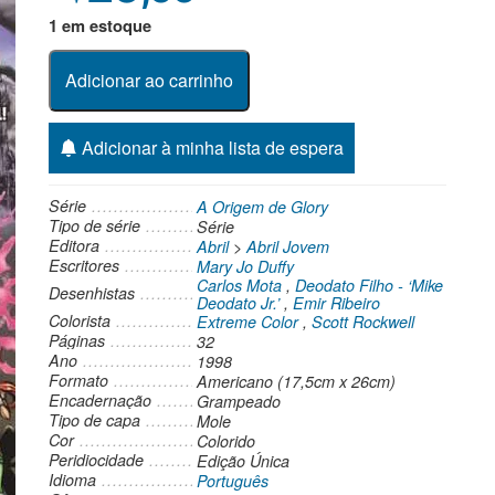
1 em estoque
Adicionar ao carrinho
Adicionar à minha lista de espera
Série
A Origem de Glory
Tipo de série
Série
Editora
Abril
>
Abril Jovem
Escritores
Mary Jo Duffy
Carlos Mota
,
Deodato Filho - ‘Mike
Desenhistas
Deodato Jr.’
,
Emir Ribeiro
Colorista
Extreme Color
,
Scott Rockwell
Páginas
32
Ano
1998
Formato
Americano (17,5cm x 26cm)
Encadernação
Grampeado
Tipo de capa
Mole
Cor
Colorido
Peridiocidade
Edição Única
Idioma
Português