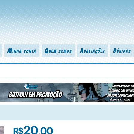
Minha conta
Quem somos
Avaliações
Dúvidas
 título da revista, personagem, série, escritor, desenhista, arte-finalist
20
,00
R$