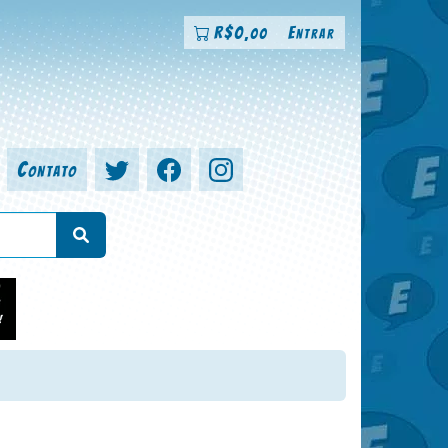
R$
0
Entrar
,00
Contato
a, colorista