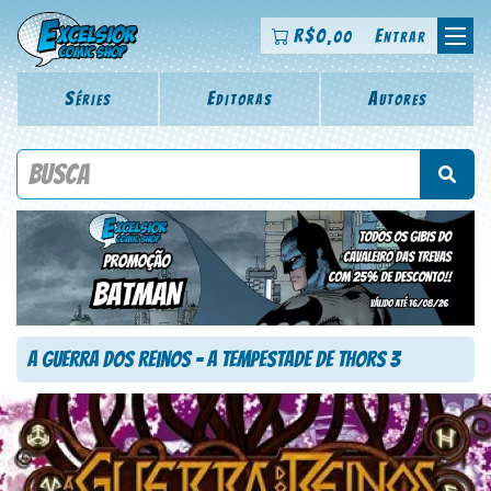
R$
0
Entrar
,00
Séries
Editoras
Autores
Procure por título da revista, personagem, série, escritor,
desenhista, arte-finalista, colorista
A Guerra dos Reinos – A Tempestade de Thors 3