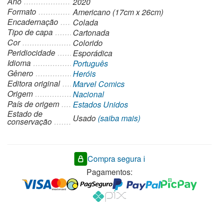
Ano
2020
Formato
Americano (17cm x 26cm)
Encadernação
Colada
Tipo de capa
Cartonada
Cor
Colorido
Peridiocidade
Esporádica
Idioma
Português
Gênero
Heróis
Editora original
Marvel Comics
Origem
Nacional
País de origem
Estados Unidos
Estado de
Usado
(saiba mais)
conservação
Compra segura ℹ️
Pagamentos: