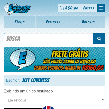
R$
0
Entrar
,00
Séries
Editoras
Autores
Procure por título da revista, personagem, série, escritor,
desenhista, arte-finalista, colorista
Jeff Loveness
Escritor:
Exibindo um único resultado