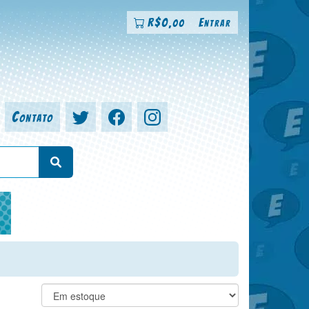
R$
0
Entrar
,00
Contato
a, colorista