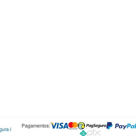
Pagamentos:
ura ℹ️