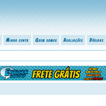
Minha conta
Quem somos
Avaliações
Dúvidas
 título da revista, personagem, série, escritor, desenhista, arte-finalist