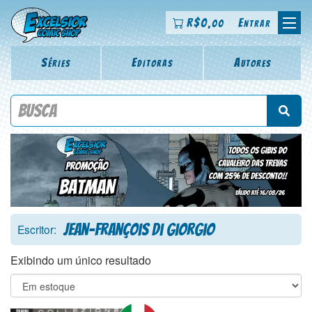
R$
0
Entrar
,00
Séries
Editoras
Autores
Procure por título da revista, personagem, série, escritor,
desenhista, arte-finalista, colorista
Jean-François Di Giorgio
Escritor:
Exibindo um único resultado