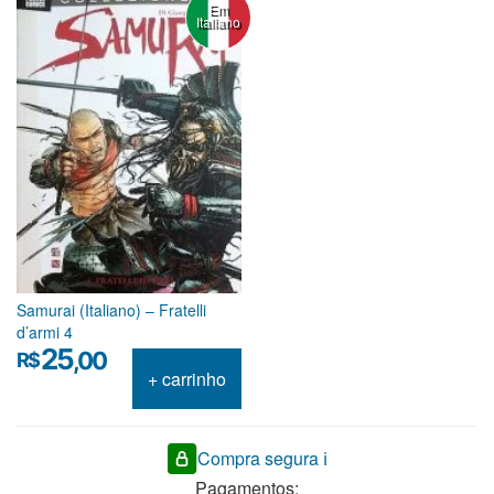
Em
Italiano
Samurai (Italiano) – Fratelli
d’armi 4
25
,00
R$
+ carrinho
Compra segura ℹ️
Pagamentos: