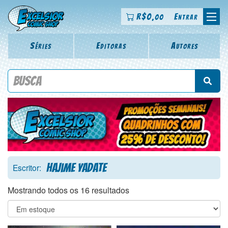
R$
0
Entrar
,00
Séries
Editoras
Autores
Procure por título da revista, personagem, série, escritor,
desenhista, arte-finalista, colorista
Hajime Yadate
Escritor:
Mostrando todos os 16 resultados