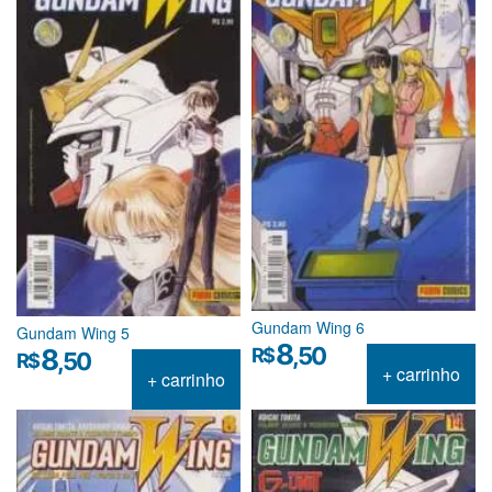
Gundam Wing 6
Gundam Wing 5
8
,50
8
R$
,50
R$
+ carrinho
+ carrinho