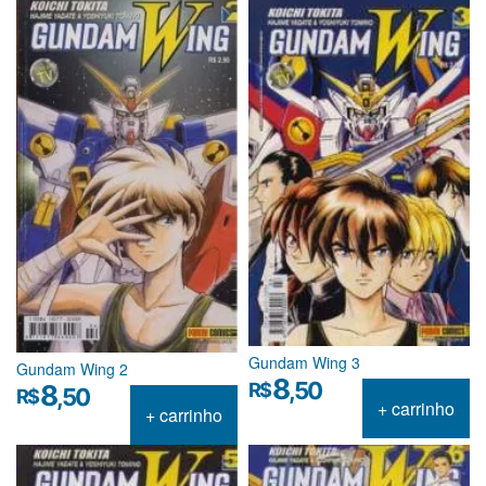
Gundam Wing 3
Gundam Wing 2
8
,50
R$
8
,50
R$
+ carrinho
+ carrinho