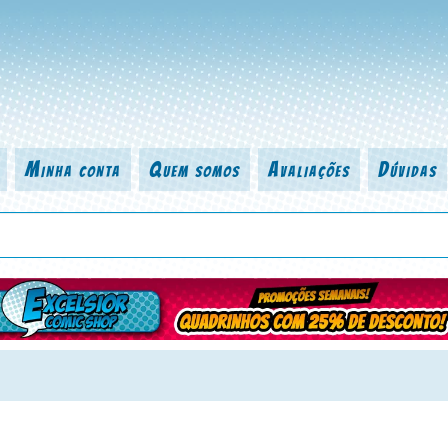
Minha conta
Quem somos
Avaliações
Dúvidas
 título da revista, personagem, série, escritor, desenhista, arte-finalist