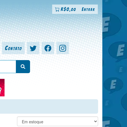
R$
0
Entrar
,00
Contato
a, colorista