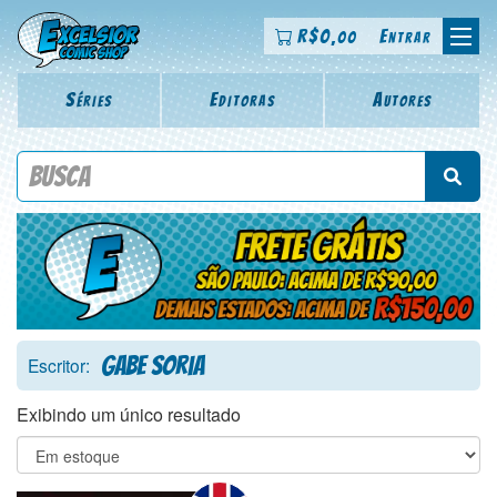
R$
0
Entrar
,00
Séries
Editoras
Autores
Procure por título da revista, personagem, série, escritor,
desenhista, arte-finalista, colorista
Gabe Soria
Escritor:
Exibindo um único resultado