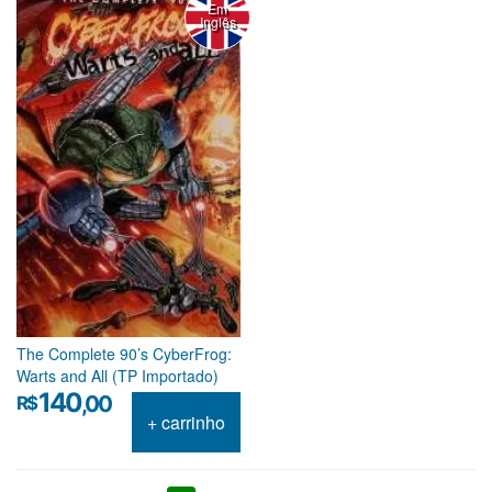
Em
Inglês
The Complete 90’s CyberFrog:
Warts and All (TP Importado)
140
,00
R$
+ carrinho