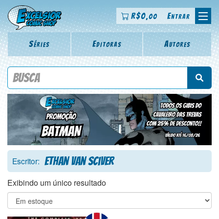
R$
0
Entrar
,00
Séries
Editoras
Autores
Procure por título da revista, personagem, série, escritor,
desenhista, arte-finalista, colorista
Ethan Van Sciver
Escritor:
Exibindo um único resultado