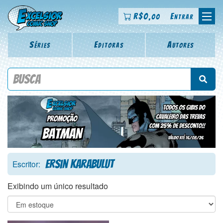
R$
0
Entrar
,00
Séries
Editoras
Autores
Procure por título da revista, personagem, série, escritor,
desenhista, arte-finalista, colorista
Ersin Karabulut
Escritor:
Exibindo um único resultado