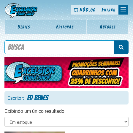
R$
0
Entrar
,00
Séries
Editoras
Autores
Procure por título da revista, personagem, série, escritor,
desenhista, arte-finalista, colorista
Ed Benes
Escritor:
Exibindo um único resultado