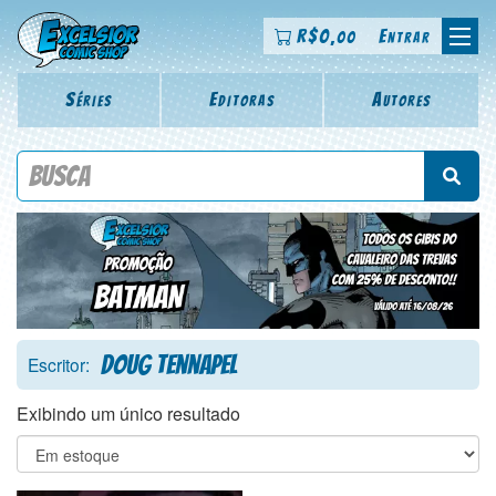
R$
0
Entrar
,00
Séries
Editoras
Autores
Procure por título da revista, personagem, série, escritor,
desenhista, arte-finalista, colorista
Doug Tennapel
Escritor:
Exibindo um único resultado