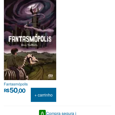
Fantasmópolis
50
,00
R$
+ carrinho
Compra segura ℹ️