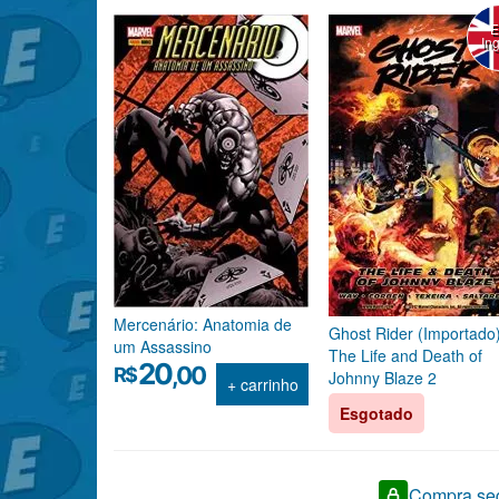
In
Mercenário: Anatomia de
Ghost Rider (Importado
um Assassino
The Life and Death of
20
,00
R$
Johnny Blaze 2
+ carrinho
Esgotado
Compra seg