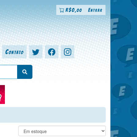
R$
0
Entrar
,00
Contato
a, colorista