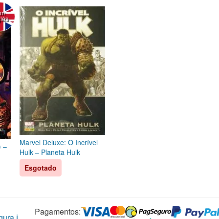
Em
glês
Marvel Deluxe: O Incrível
) –
Hulk – Planeta Hulk
Esgotado
Pagamentos:
ura ℹ️