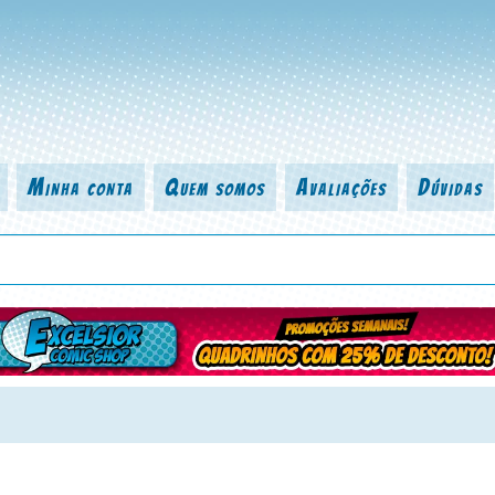
Minha conta
Quem somos
Avaliações
Dúvidas
 título da revista, personagem, série, escritor, desenhista, arte-finalist