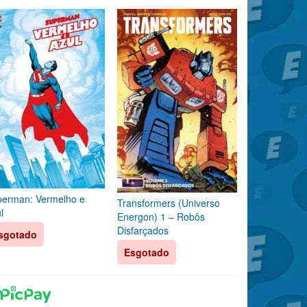
erman: Vermelho e
Transformers (Universo
l
Energon) 1 – Robôs
Disfarçados
sgotado
Esgotado