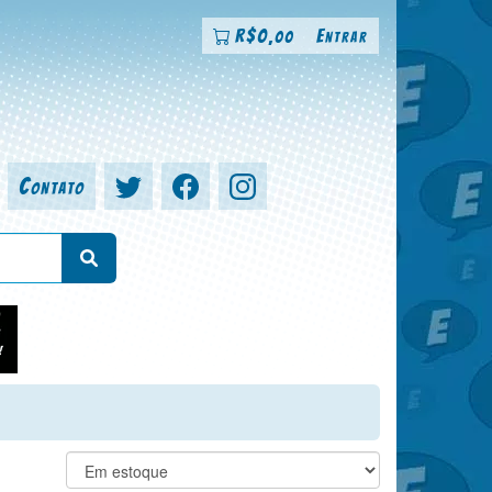
R$
0
Entrar
,00
Contato
a, colorista