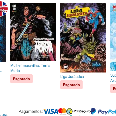
Em
glês
Mulher-maravilha: Terra
Morta
–
Sup
Liga Jurássica
Esgotado
Azu
Esgotado
E
Pagamentos:
ura ℹ️