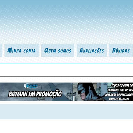
Minha conta
Quem somos
Avaliações
Dúvidas
 título da revista, personagem, série, escritor, desenhista, arte-finalist