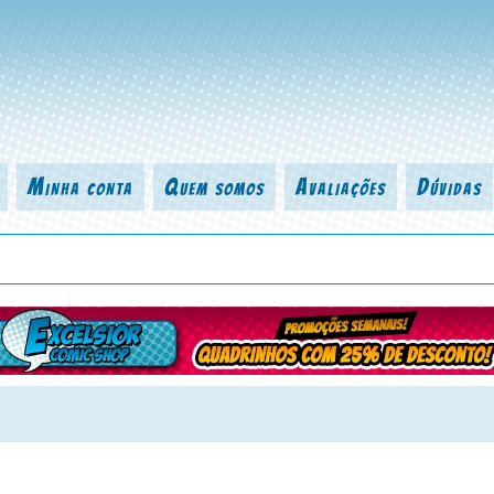
Minha conta
Quem somos
Avaliações
Dúvidas
 título da revista, personagem, série, escritor, desenhista, arte-finalist