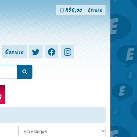
R$
0
Entrar
,00
Contato
a, colorista