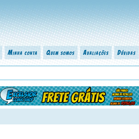
Minha conta
Quem somos
Avaliações
Dúvidas
 título da revista, personagem, série, escritor, desenhista, arte-finalist