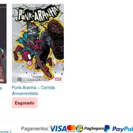
Punk-Aranha – Corrida
a
Armamentista
Esgotado
Pagamentos:
ura ℹ️