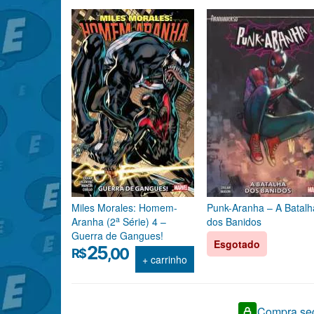
Miles Morales: Homem-
Punk-Aranha – A Batalh
a
Aranha (2
Série) 4 –
dos Banidos
Guerra de Gangues!
Esgotado
25
,00
R$
+ carrinho
Compra seg