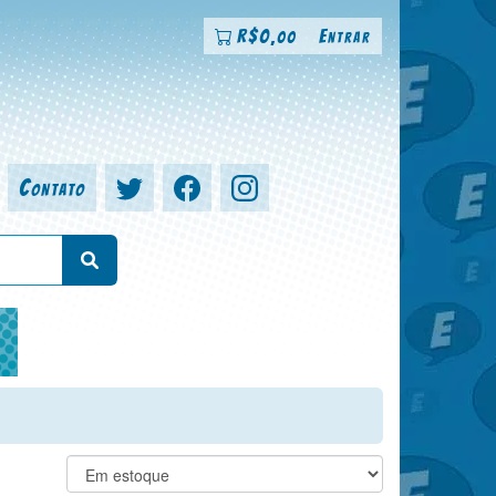
R$
0
Entrar
,00
Contato
a, colorista