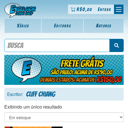
R$
0
Entrar
,00
Séries
Editoras
Autores
Procure por título da revista, personagem, série, escritor,
desenhista, arte-finalista, colorista
Cliff Chiang
Escritor:
Exibindo um único resultado