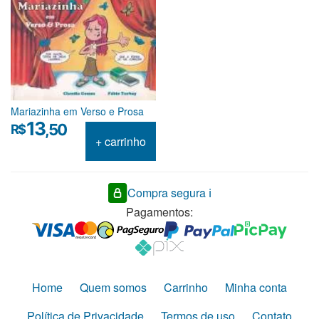
Mariazinha em Verso e Prosa
13
,50
R$
+ carrinho
Compra segura ℹ️
Pagamentos:
Home
Quem somos
Carrinho
Minha conta
Política de Privacidade
Termos de uso
Contato