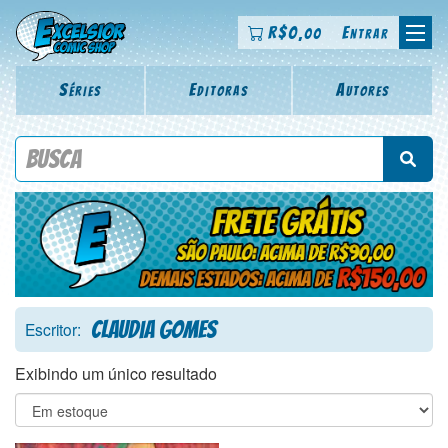
R$
0
Entrar
,00
Séries
Editoras
Autores
Procure por título da revista, personagem, série, escritor,
desenhista, arte-finalista, colorista
Claudia Gomes
Escritor:
Exibindo um único resultado