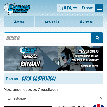
R$
0
Entrar
,00
Séries
Editoras
Autores
Procure por título da revista, personagem, série, escritor,
desenhista, arte-finalista, colorista
Cecil Castellucci
Escritor:
Mostrando todos os 7 resultados