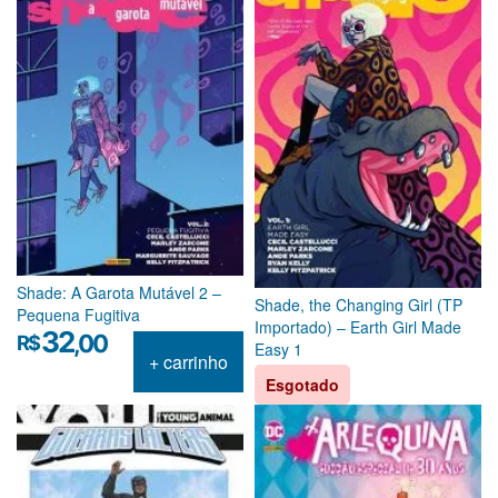
Shade: A Garota Mutável 2 –
Shade, the Changing Girl (TP
Pequena Fugitiva
Importado) – Earth Girl Made
32
,00
R$
Easy 1
+ carrinho
Esgotado