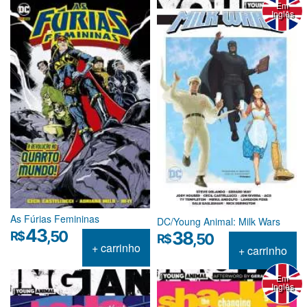
Em
Inglês
As Fúrias Femininas
DC/Young Animal: Milk Wars
43
,50
38
R$
,50
R$
+ carrinho
+ carrinho
Em
Inglês