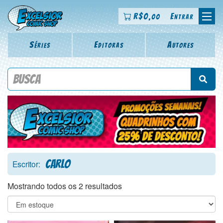
R$
0
Entrar
,00
Séries
Editoras
Autores
Procure por título da revista, personagem, série, escritor,
desenhista, arte-finalista, colorista
Carlo
Escritor:
Mostrando todos os 2 resultados