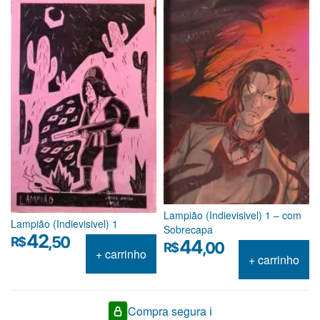
Lampião (Indievisivel) 1 – com
Lampião (Indievisivel) 1
Sobrecapa
42
,50
R$
44
,00
R$
+ carrinho
+ carrinho
Compra segura ℹ️