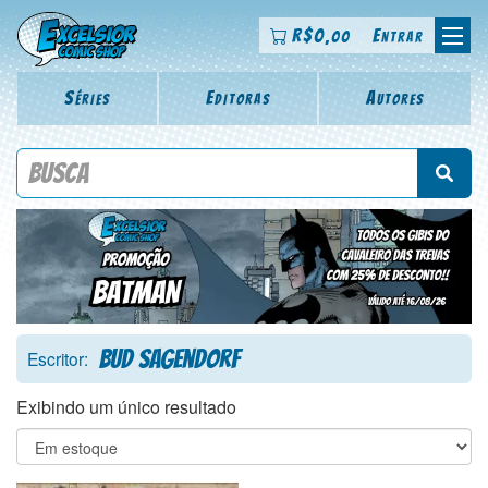
R$
0
Entrar
,00
Séries
Editoras
Autores
Procure por título da revista, personagem, série, escritor,
desenhista, arte-finalista, colorista
Bud Sagendorf
Escritor:
Exibindo um único resultado