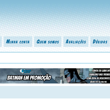
Minha conta
Quem somos
Avaliações
Dúvidas
 título da revista, personagem, série, escritor, desenhista, arte-finalist