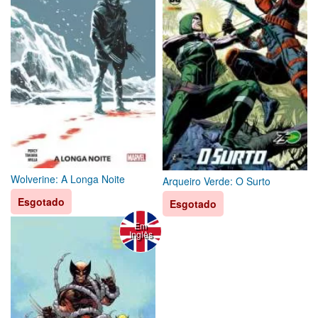
Wolverine: A Longa Noite
Arqueiro Verde: O Surto
Esgotado
Esgotado
Em
Inglês