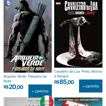
Cavaleiro da Lua: Preto, Branco
e Sangue
Arqueiro Verde: Pássaros da
85
Noite
,00
R$
20
+ carrinho
,00
R$
+ carrinho
Em
Italiano