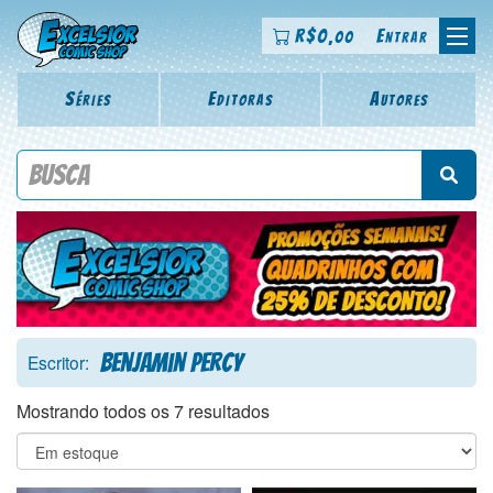
R$
0
Entrar
,00
Séries
Editoras
Autores
Procure por título da revista, personagem, série, escritor,
desenhista, arte-finalista, colorista
Benjamin Percy
Escritor:
Mostrando todos os 7 resultados