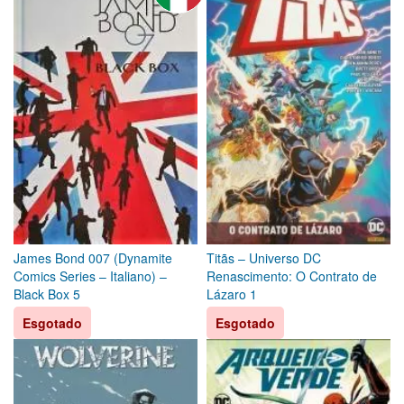
James Bond 007 (Dynamite
Titãs – Universo DC
Comics Series – Italiano) –
Renascimento: O Contrato de
Black Box 5
Lázaro 1
Esgotado
Esgotado