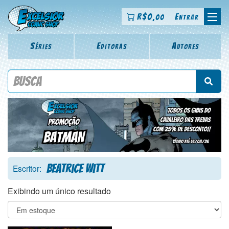
R$
0
Entrar
,00
Séries
Editoras
Autores
Procure por título da revista, personagem, série, escritor,
desenhista, arte-finalista, colorista
Beatrice Witt
Escritor:
Exibindo um único resultado