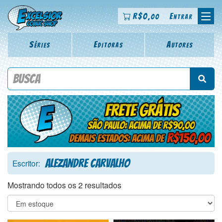
R$
0
Entrar
,00
Séries
Editoras
Autores
Procure por título da revista, personagem, série, escritor,
desenhista, arte-finalista, colorista
Alezandre Carvalho
Escritor:
Mostrando todos os 2 resultados