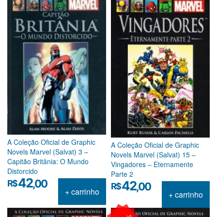
A Coleção Oficial de Graphic
A Coleção Oficial de Graphic
Novels Marvel (Salvat) 3 –
Novels Marvel (Salvat) 15 –
Capitão Britânia: O Mundo
Vingadores – Eternamente
Distorcido
Parte 2
42
,00
R$
42
,00
R$
+ carrinho
+ carrinho