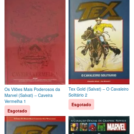
Tex Gold (Salvat) – O Cavaleiro
Os Vilões Mais Poderosos da
Solitário 2
Marvel (Salvat) – Caveira
Vermelha 1
Esgotado
Esgotado