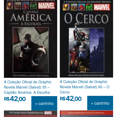
A Coleção Oficial de Graphic
A Coleção Oficial de Graphic
Novels Marvel (Salvat) 60 – O
Novels Marvel (Salvat) 55 –
Cerco
Capitão América: A Escolha
42
42
,00
R$
,00
R$
+ carrinho
+ carrinho