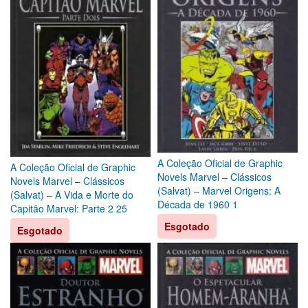
A Coleção Oficial de Graphic
A Coleção Oficial de Graphic
Novels Marvel – Clássicos
Novels Marvel – Clássicos
(Salvat) – Marvel Origens: A
(Salvat) – A Vida e Morte do
Década de 1960 1
Capitão Marvel: Parte 2 25
Esgotado
Esgotado