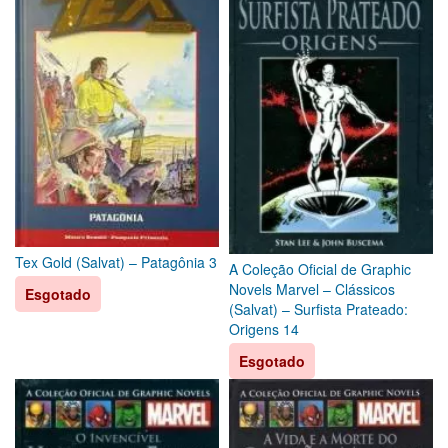
Tex Gold (Salvat) – Patagônia 3
A Coleção Oficial de Graphic
Novels Marvel – Clássicos
Esgotado
(Salvat) – Surfista Prateado:
Origens 14
Esgotado