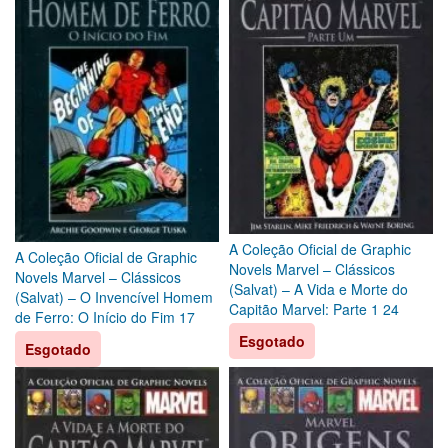
A Coleção Oficial de Graphic
A Coleção Oficial de Graphic
Novels Marvel – Clássicos
Novels Marvel – Clássicos
(Salvat) – A Vida e Morte do
(Salvat) – O Invencível Homem
Capitão Marvel: Parte 1 24
de Ferro: O Início do Fim 17
Esgotado
Esgotado