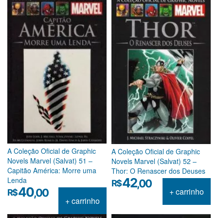
A Coleção Oficial de Graphic
A Coleção Oficial de Graphic
Novels Marvel (Salvat) 51 –
Novels Marvel (Salvat) 52 –
Capitão América: Morre uma
Thor: O Renascer dos Deuses
Lenda
42
,00
R$
40
+ carrinho
,00
R$
+ carrinho