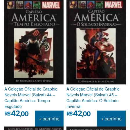
A Coleção Oficial de Graphic
A Coleção Oficial de Graphic
Novels Marvel (Salvat) 44 –
Novels Marvel (Salvat) 45 –
Capitão América: Tempo
Capitão América: O Soldado
Esgotado
Invernal
42
42
,00
,00
R$
R$
+ carrinho
+ carrinho