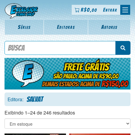
R$
0
Entrar
,00
Séries
Editoras
Autores
Procure por título da revista, personagem, série, escritor,
desenhista, arte-finalista, colorista
Salvat
Editora:
Exibindo 1–24 de 246 resultados