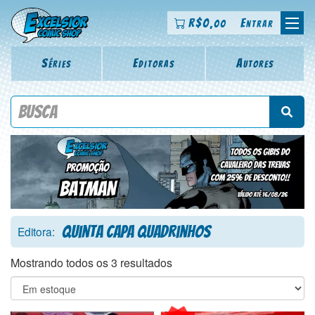
R$
0
Entrar
,00
Séries
Editoras
Autores
Procure por título da revista, personagem, série, escritor,
desenhista, arte-finalista, colorista
Quinta Capa Quadrinhos
Editora:
Mostrando todos os 3 resultados