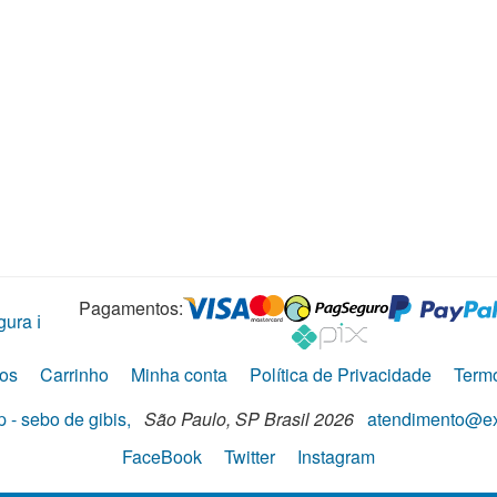
Pagamentos:
ura ℹ️
os
Carrinho
Minha conta
Política de Privacidade
Term
 - sebo de gibis,
São Paulo,
SP
Brasil
2026
atendimento@ex
FaceBook
Twitter
Instagram