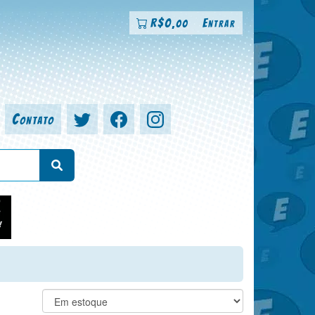
R$
0
Entrar
,00
Contato
a, colorista