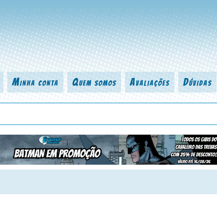
Minha conta
Quem somos
Avaliações
Dúvidas
 título da revista, personagem, série, escritor, desenhista, arte-finalist