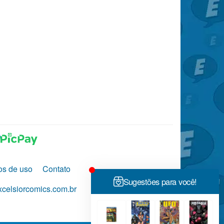
os de uso
Contato
celsiorcomics.com.br