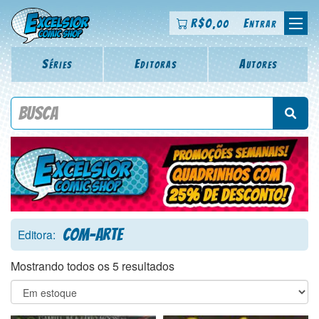
R$
0
Entrar
,00
Séries
Editoras
Autores
Procure por título da revista, personagem, série, escritor,
desenhista, arte-finalista, colorista
Com-Arte
Editora:
Mostrando todos os 5 resultados