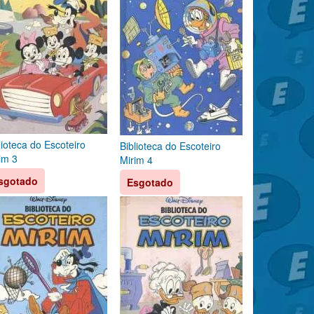
lioteca do Escoteiro
Biblioteca do Escoteiro
im 3
Mirim 4
sgotado
Esgotado