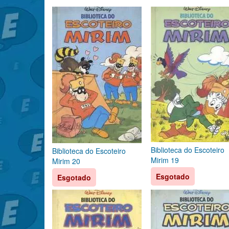
Biblioteca do Escoteiro
Biblioteca do Escoteiro
Mirim 19
Mirim 20
Esgotado
Esgotado