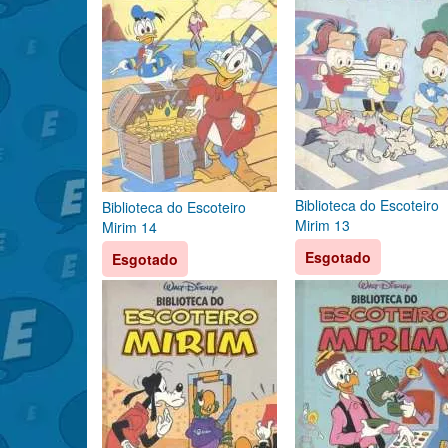
Biblioteca do Escoteiro
Biblioteca do Escoteiro
Mirim 13
Mirim 14
Esgotado
Esgotado