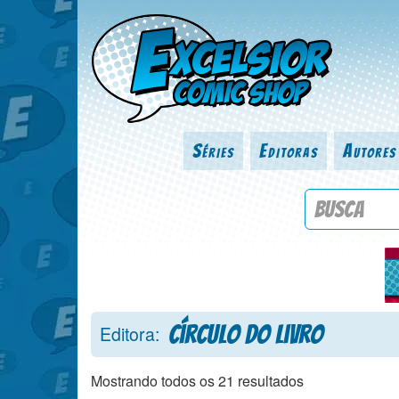
Séries
Editoras
Autores
Procure por
Círculo do Livro
Editora:
Mostrando todos os 21 resultados