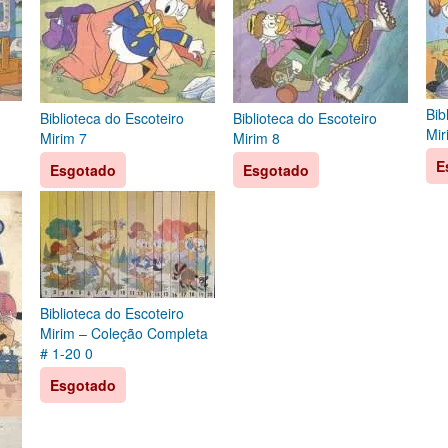
Bib
Biblioteca do Escoteiro
Biblioteca do Escoteiro
Mir
Mirim 7
Mirim 8
E
Esgotado
Esgotado
Biblioteca do Escoteiro
Mirim – Coleção Completa
# 1-20 0
Esgotado