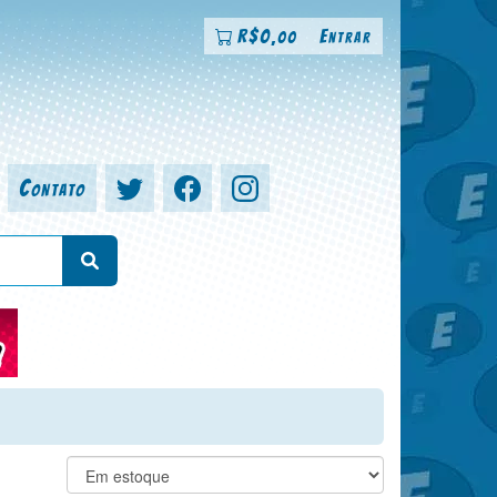
R$
0
Entrar
,00
Contato
a, colorista