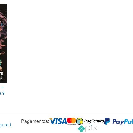
 –
e 9
Pagamentos:
ura ℹ️