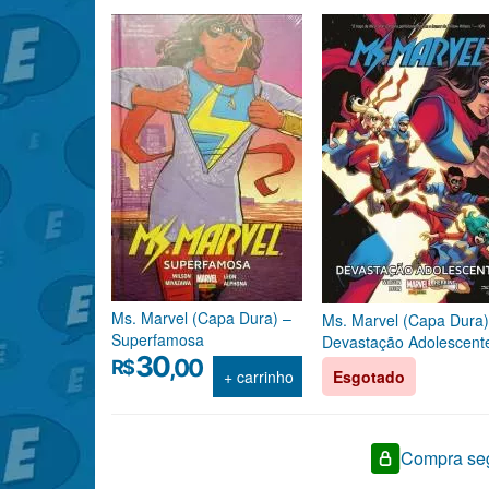
Ms. Marvel (Capa Dura) –
Ms. Marvel (Capa Dura)
Superfamosa
Devastação Adolescent
30
,00
R$
+ carrinho
Esgotado
Compra seg