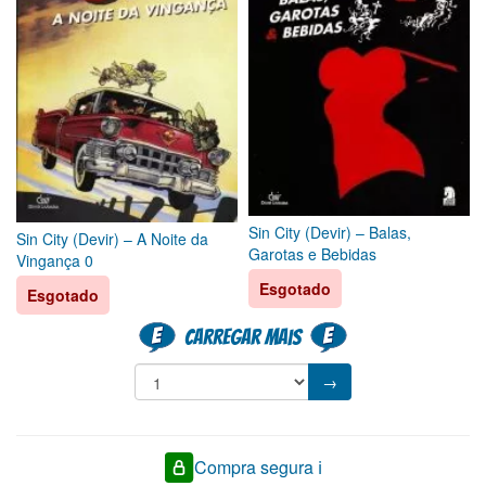
Sin City (Devir) – Balas,
Sin City (Devir) – A Noite da
Garotas e Bebidas
Vingança 0
Esgotado
Esgotado
Carregar mais
→
Compra segura ℹ️