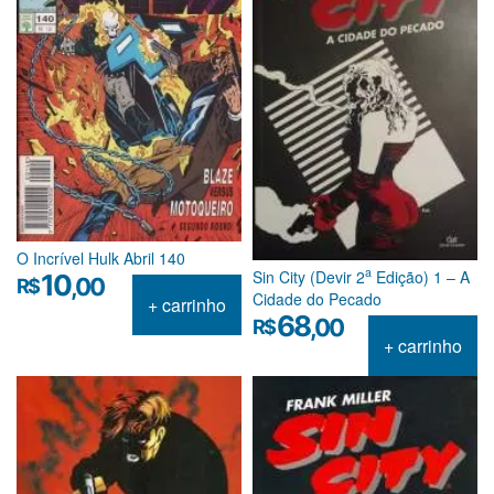
O Incrível Hulk Abril 140
a
Sin City (Devir 2
Edição) 1 – A
10
,00
R$
Cidade do Pecado
+ carrinho
68
,00
R$
+ carrinho