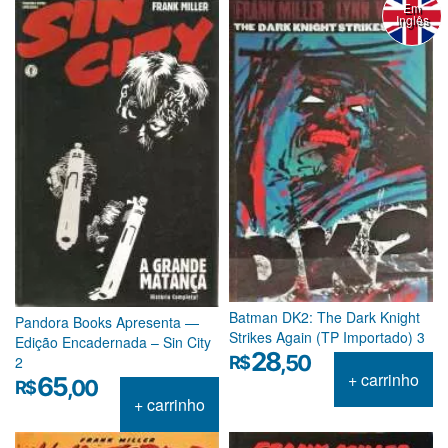
Em
Inglês
Batman DK2: The Dark Knight
Pandora Books Apresenta —
Strikes Again (TP Importado) 3
Edição Encadernada – Sin City
28
,50
R$
2
+ carrinho
65
,00
R$
+ carrinho