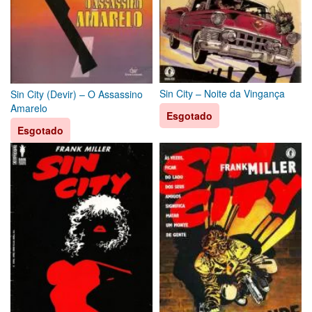
Sin City – Noite da Vingança
Sin City (Devir) – O Assassino
Amarelo
Esgotado
Esgotado