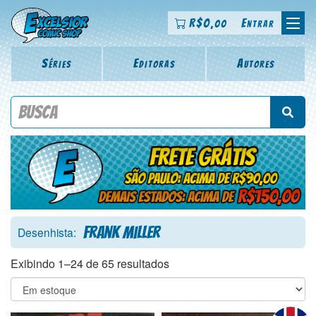
R$
0
Entrar
,00
Séries
Editoras
Autores
Procure por título da revista, personagem, série, escritor,
desenhista, arte-finalista, colorista
Frank Miller
Desenhista:
Exibindo 1–24 de 65 resultados