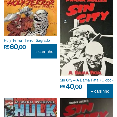
Holy Terror: Terror Sagrado
60
,00
R$
+ carrinho
Sin City – A Dama Fatal (Globo)
40
,00
R$
+ carrinho